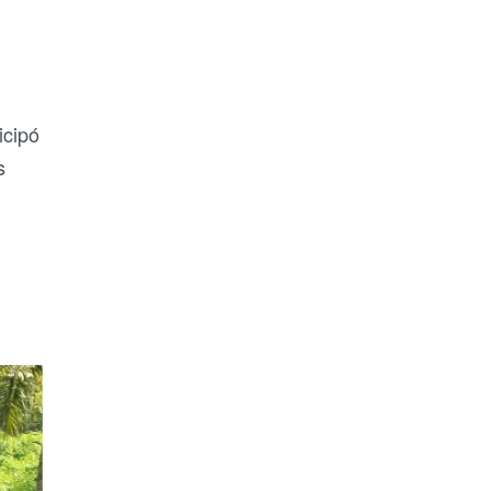
icipó
s