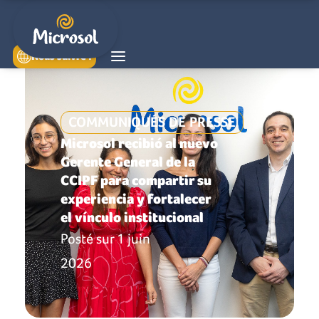
Nous suivre !
COMMUNIQUÉS DE PRESSE
Microsol recibió al nuevo
Gerente General de la
CCIPF para compartir su
experiencia y fortalecer
el vínculo institucional
Posté sur
1 juin
2026