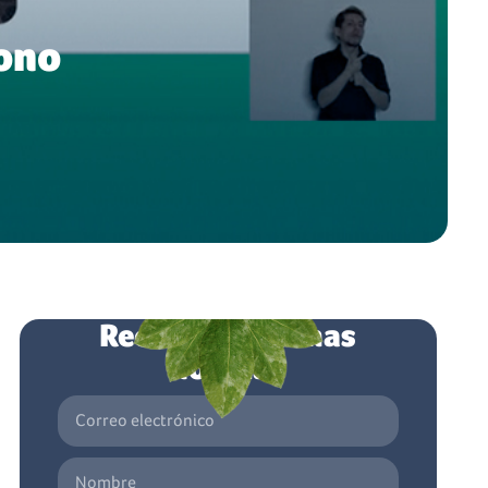
bono
Recibe las últimas
noticias